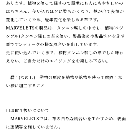
あります。植物を使って鞣すので環境にも人にもやさしいの
はもちろん、使い込むほどに柔らかくなり、艶が出て表情が
変化していくため、経年変化を楽しめる革です。
MARVELETSの製品は、タンニン鞣しの中でも、植物(ベジ
タブル)タンニン鞣しの革を使い、製品染めや製品洗いを施す
事でアンティークの様な風合いを出しています。
更に使い込んでいく事で、植物タンニン鞣しの革でしか味わ
えない、ご自分だけのエイジングをお楽しみ下さい。
：鞣し(なめし)＝動物の原皮を植物や鉱物を使って腐敗しな
い様に加工すること
□お取り扱いについて
MARVELETSでは、革の自然な風合いを生かすため、表面
に塗装等を施していません。