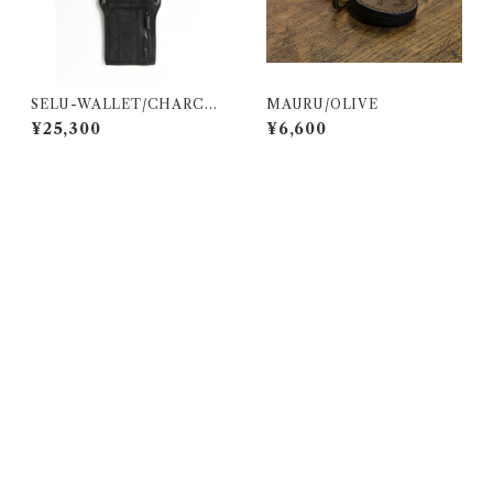
SELU-WALLET/CHARCO
MAURU/OLIVE
AL BLACK
¥25,300
¥6,600
CATEGORY
バッグ
レザー
小物
パラフィン帆布シリーズ
財布
限定商品
ナイロンシリーズ
キーホルダー
バッグ
お取り置き分