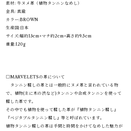
素材: 牛ヌメ革（植物タンニンなめし）
金具: 真鍮
カラー:BROWN
生産国:日本
サイズ:幅約13cm×マチ約2cm×高さ約9.5cm
重量:120g
□MARVELETSの革について
タンニン鞣しの革とは一般的にヌメ革と言われている物
で、植物(主に木の渋など)タンニンや合成タンニンを使って
鞣した革です。
その中でも植物を使って鞣した革が『植物タンニン鞣し』
『ベジタブルタンニン鞣し』等と呼ばれています。
植物タンニン鞣しの革は手間と時間をかけてなめした魅力が