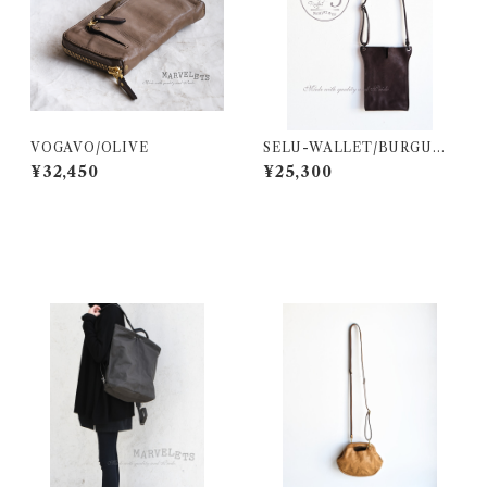
VOGAVO/OLIVE
SELU-WALLET/BURGUN
DY
¥32,450
¥25,300
その他の商品