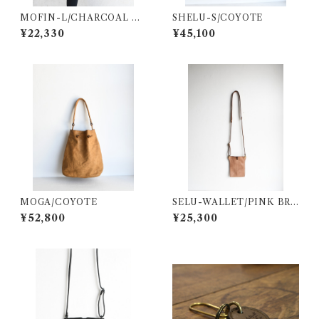
MOFIN-L/CHARCOAL GR
SHELU-S/COYOTE
AY 革巻きハンドル/黒
¥22,330
¥45,100
MOGA/COYOTE
SELU-WALLET/PINK BRO
WN
¥52,800
¥25,300