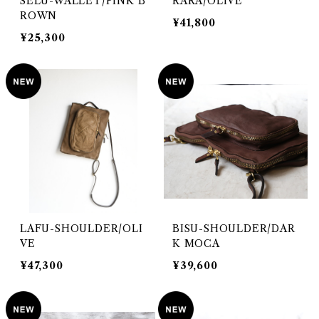
SELU-WALLET/PINK B
RARA/OLIVE
ROWN
¥41,800
¥25,300
LAFU-SHOULDER/OLI
BISU-SHOULDER/DAR
VE
K MOCA
¥47,300
¥39,600