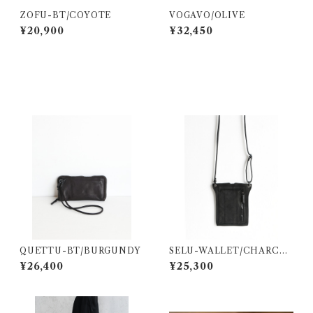
ZOFU-BT/COYOTE
VOGAVO/OLIVE
¥20,900
¥32,450
その他の商品
QUETTU-BT/BURGUNDY
SELU-WALLET/CHARCO
AL BLACK
¥26,400
¥25,300