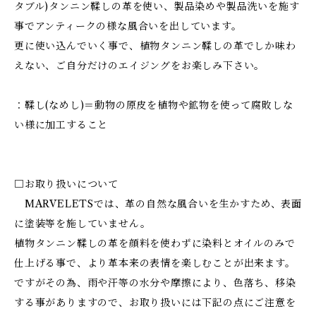
タブル)タンニン鞣しの革を使い、製品染めや製品洗いを施す
事でアンティークの様な風合いを出しています。
更に使い込んでいく事で、植物タンニン鞣しの革でしか味わ
えない、ご自分だけのエイジングをお楽しみ下さい。
：鞣し(なめし)＝動物の原皮を植物や鉱物を使って腐敗しな
い様に加工すること
□お取り扱いについて
MARVELETSでは、革の自然な風合いを生かすため、表面
に塗装等を施していません。
植物タンニン鞣しの革を顔料を使わずに染料とオイルのみで
仕上げる事で、より革本来の表情を楽しむことが出来ます。
ですがその為、雨や汗等の水分や摩擦により、色落ち、移染
する事がありますので、お取り扱いには下記の点にご注意を