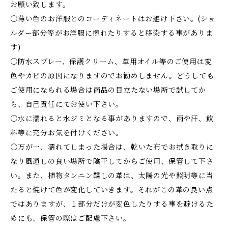
お願い致します。
〇薄い色のお洋服とのコーディネートはお避け下さい。(ショ
ルダー部分等がお洋服に擦れたりすると移染する事がありま
す)
〇防水スプレー、保護クリーム、革用オイル等のご使用は変
色やカビの原因になりますのでお勧めしません。どうしても
ご使用になられる場合は商品の目立たない場所で試してか
ら、自己責任にてお使い下さい。
〇水に濡れると水ジミとなる事がありますので、雨や汗、飲
料等に充分お気を付けください。
〇万が一、濡れてしまった場合は、乾いた布でお拭き取りに
なり風通しの良い場所で陰干してからご使用、保管して下さ
い。また、植物タンニン鞣しの革は、太陽の光や照明等に当
たると焼けて色が変化していきます。それがこの革の良い点
ではありますが、１部分だけが変色したりする事を避けるた
めにも、保管の際はご配慮下さい。