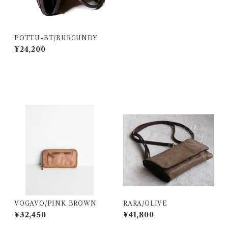
POTTU-BT/BURGUNDY
¥24,200
同じカテゴリの商品
VOGAVO/PINK BROWN
RARA/OLIVE
¥32,450
¥41,800