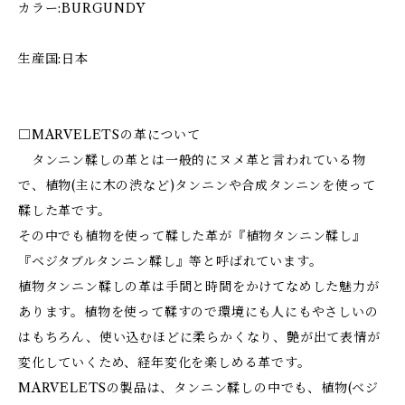
カラー:BURGUNDY
生産国:日本
□MARVELETSの革について
タンニン鞣しの革とは一般的にヌメ革と言われている物
で、植物(主に木の渋など)タンニンや合成タンニンを使って
鞣した革です。
その中でも植物を使って鞣した革が『植物タンニン鞣し』
『ベジタブルタンニン鞣し』等と呼ばれています。
植物タンニン鞣しの革は手間と時間をかけてなめした魅力が
あります。植物を使って鞣すので環境にも人にもやさしいの
はもちろん、使い込むほどに柔らかくなり、艶が出て表情が
変化していくため、経年変化を楽しめる革です。
MARVELETSの製品は、タンニン鞣しの中でも、植物(ベジ